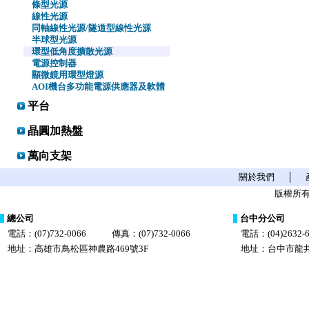
條型光源
線性光源
同軸線性光源/隧道型線性光源
半球型光源
環型低角度擴散光源
電源控制器
顯微鏡用環型燈源
AOI機台多功能電源供應器及軟體
平台
晶圓加熱盤
萬向支架
關於我們
│
版權所有
總公司
台中分公司
電話：(07)732-0066
傳真：(07)732-0066
電話：(04)2632-6
地址：高雄市鳥松區神農路469號3F
地址：台中市龍井