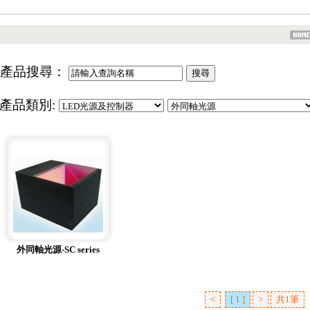
產品搜尋：
產品類別:
外同軸光源-SC series
<
[ 1 ]
>
共1筆