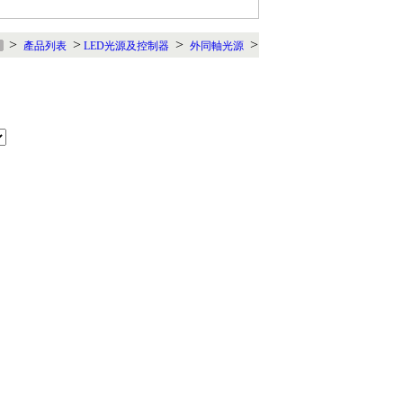
>
>
>
>
產品列表
LED光源及控制器
外同軸光源