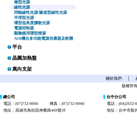
條型光源
線性光源
同軸線性光源/隧道型線性光源
半球型光源
環型低角度擴散光源
電源控制器
顯微鏡用環型燈源
AOI機台多功能電源供應器及軟體
平台
晶圓加熱盤
萬向支架
關於我們
│
版權所有
總公司
台中分公司
電話：(07)732-0066
傳真：(07)732-0066
電話：(04)2632-6
地址：高雄市鳥松區神農路469號3F
地址：台中市龍井